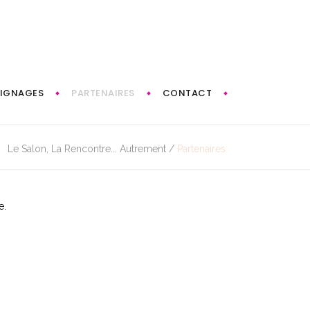
IGNAGES
PARTENAIRES
CONTACT
Le Salon, La Rencontre... Autrement
/
Partenaires
e.