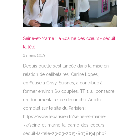
Seine-et-Marne : la «dame des cœurs» séduit
la télé
23 mars 2019
Depuis qu’elle s’est lancée dans la mise en
relation de célibataires, Carine Lopes,
coiffeuse à Grisy-Suisnes, a contribué à
former environ 60 couples. TF 1 lui consacre
un documentaire, ce dimanche. Article
complet sur le site du Parisien :
https://www.leparisien.fr/seine-et-marne-
77/seine-et-marne-la-dame-des-coeurs-
seduit-la-tele-23-03-2019-8038194.php?