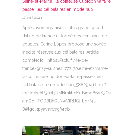
Seine-et-Marne : la coiffeuse Cupidon va faire
passer les célibataires en mode fluo
17 avril 2023
Après avoir organisé le plus grand speed-
dating de France et formé des centaines de
couples, Carine Lopes propose une soirée
inédite réservée aux célibataires. Article
complet ici : https://actu.fr/ile-de-
france/grisy-suisnes_77217/seine-et-marne-
la-coiffeuse-cupidon-va-faire-passer-les-
celibataires-en-mode-fluo_58829141.html?
fbclid=IwAR30alI5xMNmktmKcT9mp86yK3Ou
amQoHTGD8BhQaNwVfRIJQj-bg4f4U-
8#lgcl3pyav1vwegf5rob