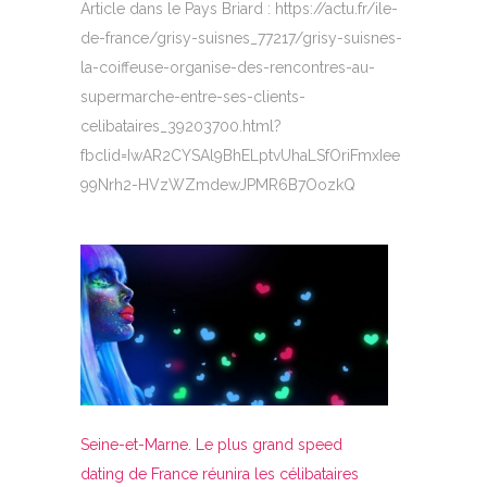
Article dans le Pays Briard : https://actu.fr/ile-
de-france/grisy-suisnes_77217/grisy-suisnes-
la-coiffeuse-organise-des-rencontres-au-
supermarche-entre-ses-clients-
celibataires_39203700.html?
fbclid=IwAR2CYSAl9BhELptvUhaLSfOriFmxIee
99Nrh2-HVzWZmdewJPMR6B7OozkQ
Seine-et-Marne. Le plus grand speed
dating de France réunira les célibataires