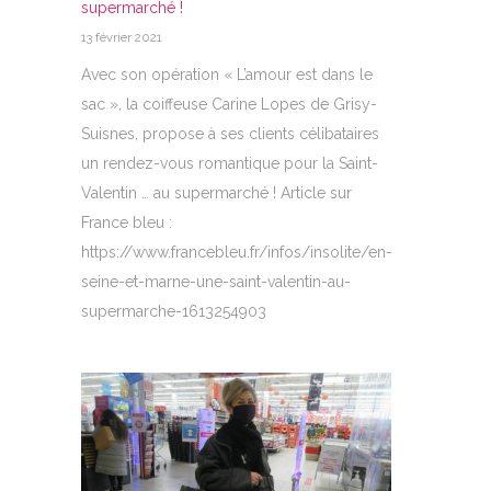
supermarché !
13 février 2021
Avec son opération « L’amour est dans le
sac », la coiffeuse Carine Lopes de Grisy-
Suisnes, propose à ses clients célibataires
un rendez-vous romantique pour la Saint-
Valentin … au supermarché ! Article sur
France bleu :
https://www.francebleu.fr/infos/insolite/en-
seine-et-marne-une-saint-valentin-au-
supermarche-1613254903