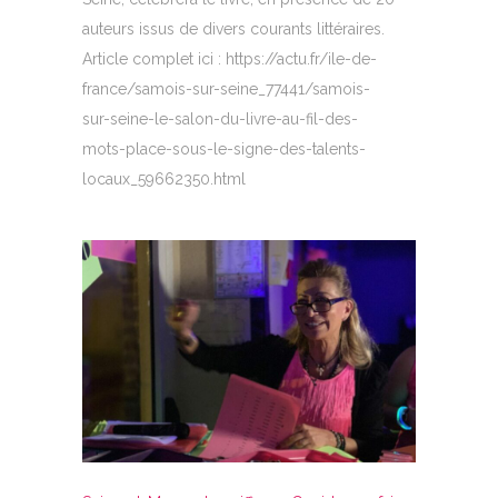
auteurs issus de divers courants littéraires.
Article complet ici : https://actu.fr/ile-de-
france/samois-sur-seine_77441/samois-
sur-seine-le-salon-du-livre-au-fil-des-
mots-place-sous-le-signe-des-talents-
locaux_59662350.html