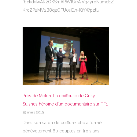
fbclid=IwAR2OKSmAPAVtUrrAjVg4yrdNumcEZ
KrcZP2MV2B8q2OFU0uE7r-IQYWpztU
Près de Melun. La coiffeuse de Grisy-
Suisnes héroïne d’un documentaire sur TF1
19 mars 2019
Dans son salon de coiffure, elle a formé
bénévolement 60 couples en trois ans.