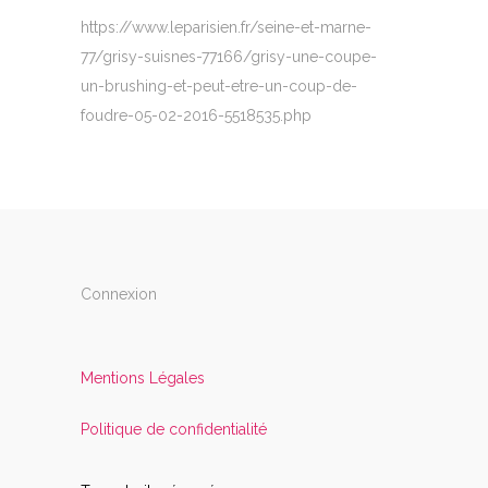
https://www.leparisien.fr/seine-et-marne-
77/grisy-suisnes-77166/grisy-une-coupe-
un-brushing-et-peut-etre-un-coup-de-
foudre-05-02-2016-5518535.php
Connexion
Mentions Légales
Politique de confidentialité