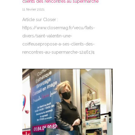
clients des rencontres au supermarché
11 février 2021
Article sur Closer :
https://www.closermag.fr/vecu/faits-
divers/saint-valentin-une-
coiffeusepropose-a-ses-clients-des-
rencontres-au-supermarche-1246174